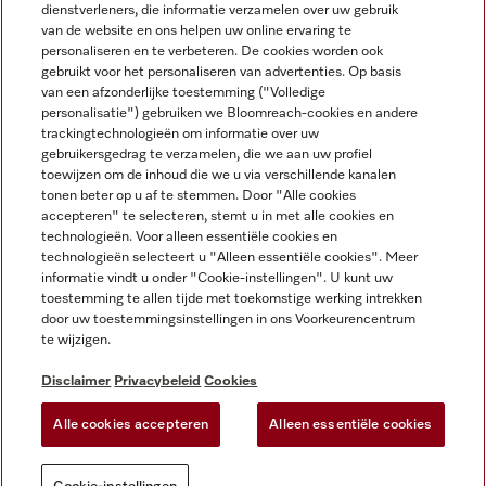
dienstverleners, die informatie verzamelen over uw gebruik
van de website en ons helpen uw online ervaring te
personaliseren en te verbeteren. De cookies worden ook
gebruikt voor het personaliseren van advertenties. Op basis
Miele op Instagram
Miele op Facebook
Miele op Youtube
van een afzonderlijke toestemming ("Volledige
personalisatie") gebruiken we Bloomreach-cookies en andere
trackingtechnologieën om informatie over uw
gebruikersgedrag te verzamelen, die we aan uw profiel
toewijzen om de inhoud die we u via verschillende kanalen
tonen beter op u af te stemmen. Door "Alle cookies
accepteren" te selecteren, stemt u in met alle cookies en
Disclaimer
technologieën. Voor alleen essentiële cookies en
technologieën selecteert u "Alleen essentiële cookies". Meer
Algemene voorwaarden en informatie
informatie vindt u onder "Cookie-instellingen". U kunt uw
Privacybeleid
toestemming te allen tijde met toekomstige werking intrekken
Gebruiksvoorwaarden
door uw toestemmingsinstellingen in ons Voorkeurencentrum
te wijzigen.
Toegankelijkheidsverklaring
Digital Services Act
Disclaimer
Privacybeleid
Cookies
Herroepingsformulier
Alle cookies accepteren
Alleen essentiële cookies
Cookie-instellingen