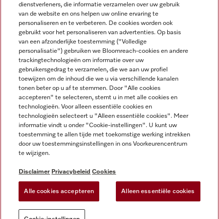
dienstverleners, die informatie verzamelen over uw gebruik
van de website en ons helpen uw online ervaring te
personaliseren en te verbeteren. De cookies worden ook
gebruikt voor het personaliseren van advertenties. Op basis
Miele op Instagram
Miele op Facebook
Miele op Youtube
van een afzonderlijke toestemming ("Volledige
personalisatie") gebruiken we Bloomreach-cookies en andere
trackingtechnologieën om informatie over uw
gebruikersgedrag te verzamelen, die we aan uw profiel
toewijzen om de inhoud die we u via verschillende kanalen
tonen beter op u af te stemmen. Door "Alle cookies
accepteren" te selecteren, stemt u in met alle cookies en
Disclaimer
technologieën. Voor alleen essentiële cookies en
technologieën selecteert u "Alleen essentiële cookies". Meer
Algemene voorwaarden en informatie
informatie vindt u onder "Cookie-instellingen". U kunt uw
Privacybeleid
toestemming te allen tijde met toekomstige werking intrekken
Gebruiksvoorwaarden
door uw toestemmingsinstellingen in ons Voorkeurencentrum
te wijzigen.
Toegankelijkheidsverklaring
Digital Services Act
Disclaimer
Privacybeleid
Cookies
Herroepingsformulier
Alle cookies accepteren
Alleen essentiële cookies
Cookie-instellingen