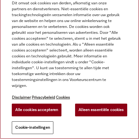
Dit omvat ook cookies van derden, afkomstig van onze
partners en dienstverleners. Niet-essentiële cookies en
trackingtechnologieën verzamelen informatie over uw gebruik
van de website en helpen ons uw online winkelervaring te
personaliseren en te verbeteren. De cookies worden ook
gebruikt voor het personaliseren van advertenties. Door "Alle
cookies accepteren" te selecteren, stemt u in met het gebruik
Alle productprijzen plus BTW; levering altijd zonder
van alle cookies en technologieën. Als u "Alleen essentiële
decoratiemateriaal.
cookies accepteren" selecteert, worden alleen essentiële
cookies en technologieën gebruikt. Meer informatie en
individuele cookie-instellingen vindt u onder "Cookie-
instellingen". U kunt uw toestemming te allen tijde met
© Miele & Cie. KG.
toekomstige werking intrekken door uw
toestemmingsinstellingen in ons Voorkeurscentrum te
wijzigen.
Disclaimer
Privacybeleid
Cookies
Alle cookies accepteren
Alleen essentiële cookies
Cookie-instellingen