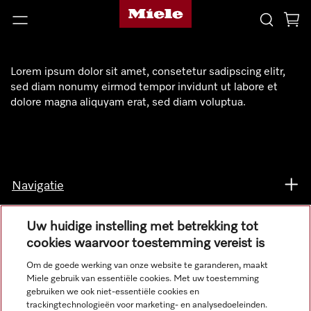
Lorem ipsum dolor sit amet, consetetur sadipscing elitr,
sed diam nonumy eirmod tempor invidunt ut labore et
dolore magna aliquyam erat, sed diam voluptua.
Navigatie
Service
Uw huidige instelling met betrekking tot
cookies waarvoor toestemming vereist is
Om de goede werking van onze website te garanderen, maakt
Miele gebruik van essentiële cookies. Met uw toestemming
gebruiken we ook niet-essentiële cookies en
trackingtechnologieën voor marketing- en analysedoeleinden.