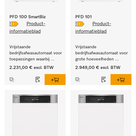
PFD 100 SmartBiz
PFD 101
Product-
Product-
informatieblad
informatieblad
Vrijstaande 
Vrijstaande 
bedrijfsafwasautomaat voor 
bedrijfsafwasautomaat voor 
toepassingen waarbij 
grote hoeveelheden 
huishoudelijke 
serviesgoed thuis en in 
2.231,00 €
excl. BTW
2.949,00 €
excl. BTW
vaatwassers niet 
bedrijfs- of spoelkeukens.
volstaan. 