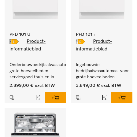
PFD 101 U
PFD 101 i
Product-
Product-
informatieblad
informatieblad
Onderbouwbedrijfsafwasautomaat voor 
Ingebouwde 
grote hoeveelheden 
bedrijfsafwasautomaat voor 
serviesgoed thuis en in 
grote hoeveelheden 
bedrijfs- of spoelkeukens.
serviesgoed thuis en in 
2.899,00 €
excl. BTW
3.849,00 €
excl. BTW
bedrijfs- of spoelkeukens.