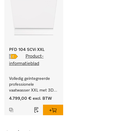
PFD 104 SCVi XXL
Product-
informatieblad
Volledig geïntegreerde 
professionele 
vaatwasser XXL met 3D-
MultiFlex-besteklade voor 
4.799,00 €
excl. BTW
grote hoeveelheden 
serviesgoed thuis en in 
bedrijfs- of spoelkeukens.