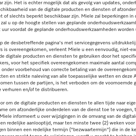
r zijn. Het is echter mogelijk dat als gevolg van updates, on
hikbaarheid van de digitale producten en diensten of afzonderli
et of slechts beperkt beschikbaar zijn. Miele zal beperkingen i
le zal u op de hoogte stellen van geplande onderhoudswerkzaa
 72 uur voordat de geplande onderhoudswerkzaamheden worden 
op de desbetreffende pagina's met servicegegevens uitdrukkelijk
rs is overeengekomen, verleent Miele u een eenvoudig, niet-excl
de digitale producten en diensten te gebruiken door het spec
kers, voor het specifiek overeengekomen maximale aantal com
 onder voorbehoud van correcte betaling van de overeengekom
cten en strikte naleving van alle toepasselijke wetten en deze
ekomen tussen de partijen, is het verboden om de voornoemde 
e verhuren en/of te distribueren.
or om de digitale producten en diensten te allen tijde naar eig
name om afzonderlijke onderdelen van de dienst toe te voegen, t
s. Miele informeert u over wijzigingen in de omvang van de digit
een redelijke aanlooptijd, maar ten minste twee (2) weken voo
n binnen een redelijke termijn ("bezwaartermijn") die in de k