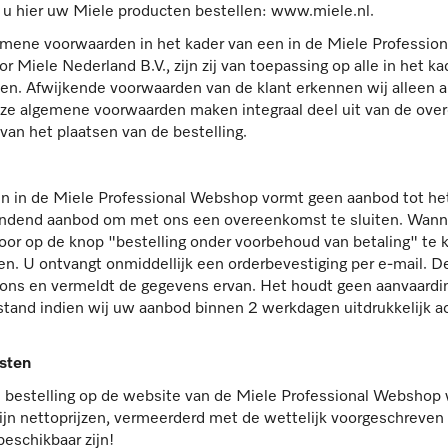
t u hier uw Miele producten bestellen: www.miele.nl.
gemene voorwaarden in het kader van een in de Miele Professi
or Miele Nederland B.V., zijn zij van toepassing op alle in het k
 Afwijkende voorwaarden van de klant erkennen wij alleen als
eze algemene voorwaarden maken integraal deel uit van de over
an het plaatsen van de bestelling.
n in de Miele Professional Webshop vormt geen aanbod tot he
indend aanbod om met ons een overeenkomst te sluiten. Wanne
or op de knop "bestelling onder voorbehoud van betaling" te kl
n. U ontvangt onmiddellijk een orderbevestiging per e-mail. D
 ons en vermeldt de gegevens ervan. Het houdt geen aanvaardi
and indien wij uw aanbod binnen 2 werkdagen uitdrukkelijk a
osten
 bestelling op de website van de Miele Professional Webshop 
ijn nettoprijzen, vermeerderd met de wettelijk voorgeschreven
eschikbaar zijn!