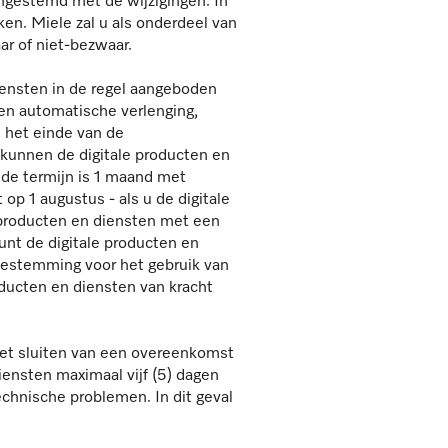
ngestemd met de wijzigingen. In
n. Miele zal u als onderdeel van
ar of niet-bezwaar.
iensten in de regel aangeboden
en automatische verlenging,
n het einde van de
 kunnen de digitale producten en
 de termijn is 1 maand met
op 1 augustus - als u de digitale
e producten en diensten met een
nt de digitale producten en
oestemming voor het gebruik van
oducten en diensten van kracht
 het sluiten van een overeenkomst
diensten maximaal vijf (5) dagen
technische problemen. In dit geval