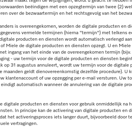
zwaar maakt tegen de wijzigingen, wordt u geacht te hebben i
oorwaarden beëindigen met een opzegtermijn van twee (2) weke
eren over de bezwaartermijn en het rechtsgevolg van het bezwa
et anders is overeengekomen, worden de digitale producten en d
tgegevens vermelde termijnen (hierna "termijn") met telkens e
 digitale producten en diensten wordt automatisch verlengd aa
of Miele de digitale producten en diensten opzegt. U en Miele
 met ingang van het einde van de overeengekomen termijn (bijv.
ing - uw termijn voor de digitale producten en diensten begint 
ijk op 31 augustus annuleert, wordt uw termijn voor de digital
e maanden geldt dienovereenkomstig dezelfde procedure). U ku
w klantenaccount of uw opzegging per e-mail versturen. Uw t
 eindigt automatisch wanneer de annulering van de digitale pr
de digitale producten en diensten voor gebruik onmiddellijk na
nsten. In principe kan de activering van digitale producten en 
dat het activeringsproces iets langer duurt, bijvoorbeeld door 
tuele vertragingen.