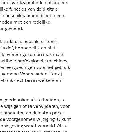
derhoudswerkzaamheden of andere
jke functies van de digitale
n de beschikbaarheid binnen een
mheden met een redelijke
uitgevoerd.
 anders is bepaald of tenzij
usief, herroepelijk en niet-
ifiek overeengekomen maximale
patibele professionele machines
en vergoedingen voor het gebruik
 Algemene Voorwaarden. Tenzij
gebruiksrechten in welke vorm
en goeddunken uit te breiden, te
e wijzigen of te verwijderen, voor
ale producten en diensten per e-
r de voorgenomen wijziging. U kunt
ennisgeving wordt vermeld. Als u