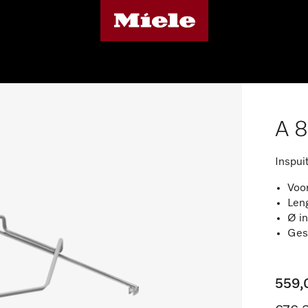
A 
Inspui
Voor
Len
Ø i
Ges
559,