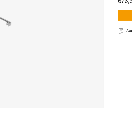
676,
Aa