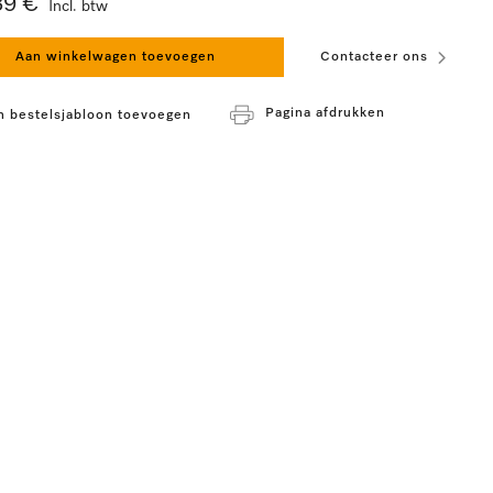
39 €
Incl. btw
Aan winkelwagen toevoegen
Contacteer ons
Pagina afdrukken
n bestelsjabloon toevoegen