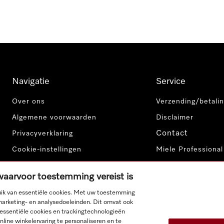
Navigatie
Service
Over ons
Verzending/betalin
Algemene voorwaarden
Disclaimer
Contact
Privacyverklaring
Cookie-instellingen
Miele Professional
 waarvoor toestemming vereist is
ik van essentiële cookies. Met uw toestemming
marketing- en analysedoeleinden. Dit omvat ook
-essentiële cookies en trackingtechnologieën
line winkelervaring te personaliseren en te