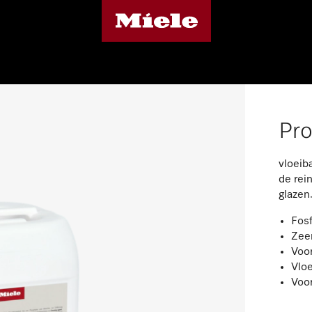
Pro
vloeib
de rei
glazen
Fosf
Zeer
Voor
Vloe
Voo