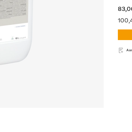
83,0
100,
Aa