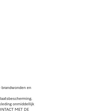
ige brandwonden en
aatsbescherming.
leding onmiddellijk
J CONTACT MET DE