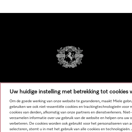
Uw huidige instelling met betrekking tot cookies
Om de goede werking van onze website te garanderen, maakt Miele gebru
gebruiken we ook niet-essentiële cookies en trackingtechnologieën voor 
cookies van derden, afkomstig van onze partners en dienstverleners. Niet
verzamelen informatie over uw gebruik van de website en helpen ons uw on
Alle
verbeteren. De cookies worden ook gebruikt voor het personaliseren van a
selecteren, stemt u in met het gebruik van alle cookies en technologieën.