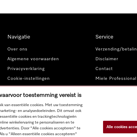
Navigatie
Service
Over ons
Verzending/betalin
Algemene voorwaarden
Disclaimer
Privacyverklaring
Contact
Cookie-instellingen
Miele Professional
 waarvoor toestemming vereist is
ik van essentiële cookies. Met uw toestemming
marketing- en analysedoeleinden. Dit omvat ook
-essentiële cookies en trackingtechnologieën
line winkelervaring te personaliseren en te
Alle cookies acc
 productprijzen plus BTW; levering altijd zonder decoratiemater
dvertenties. Door "Alle cookies accepteren" te
 Als u "Alleen essentiële cookies accepteren"