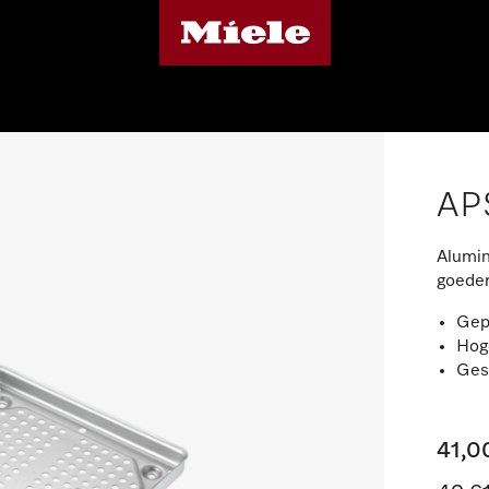
AP
Alumin
goeder
Gep
Hoge
Ges
41,0