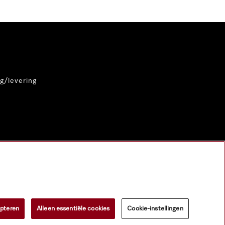
g/levering
epteren
Alleen essentiële cookies
Cookie-instellingen
iaal.