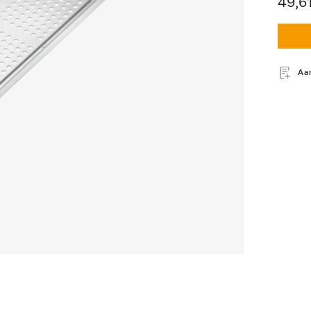
49,6
Aa