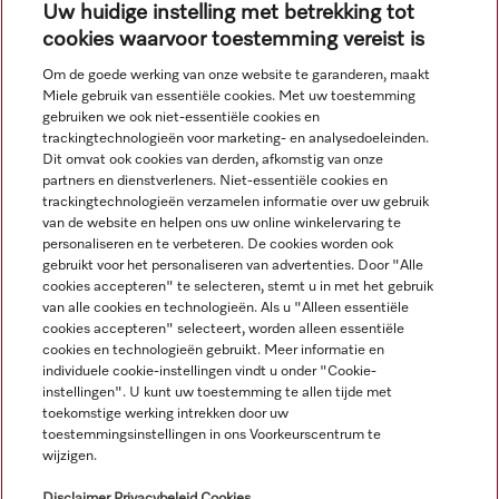
Uw huidige instelling met betrekking tot
cookies waarvoor toestemming vereist is
Om de goede werking van onze website te garanderen, maakt
Miele gebruik van essentiële cookies. Met uw toestemming
Navigatie
gebruiken we ook niet-essentiële cookies en
trackingtechnologieën voor marketing- en analysedoeleinden.
Dit omvat ook cookies van derden, afkomstig van onze
Service
partners en dienstverleners. Niet-essentiële cookies en
trackingtechnologieën verzamelen informatie over uw gebruik
van de website en helpen ons uw online winkelervaring te
personaliseren en te verbeteren. De cookies worden ook
gebruikt voor het personaliseren van advertenties. Door "Alle
cookies accepteren" te selecteren, stemt u in met het gebruik
van alle cookies en technologieën. Als u "Alleen essentiële
cookies accepteren" selecteert, worden alleen essentiële
cookies en technologieën gebruikt. Meer informatie en
individuele cookie-instellingen vindt u onder "Cookie-
instellingen". U kunt uw toestemming te allen tijde met
toekomstige werking intrekken door uw
toestemmingsinstellingen in ons Voorkeurscentrum te
wijzigen.
Alle productprijzen plus BTW; levering altijd zonder
decoratiemateriaal.
Disclaimer
Privacybeleid
Cookies