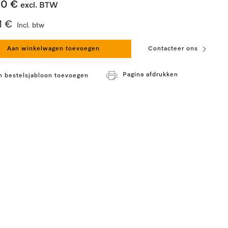
00 €
excl. BTW
11 €
Incl. btw
Aan winkelwagen toevoegen
Contacteer ons
Pagina afdrukken
n bestelsjabloon toevoegen