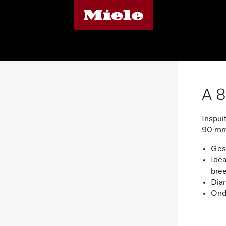
A 
Inspui
90 mm
Gesc
Ide
bre
Dia
Ond