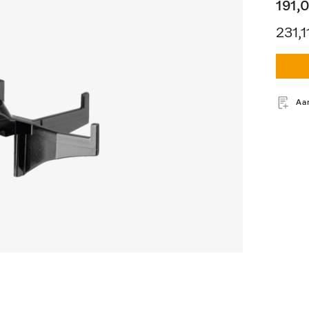
191,
231,
Aa