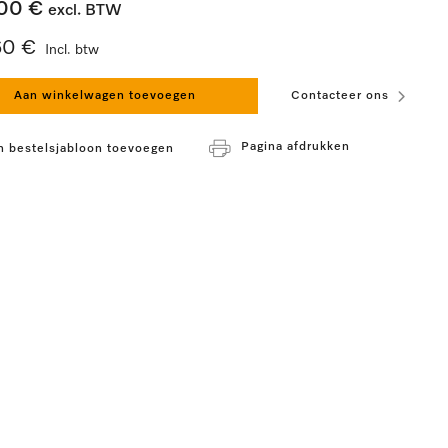
00 €
excl. BTW
60 €
Incl. btw
Aan winkelwagen toevoegen
Contacteer ons
Pagina afdrukken
n bestelsjabloon toevoegen