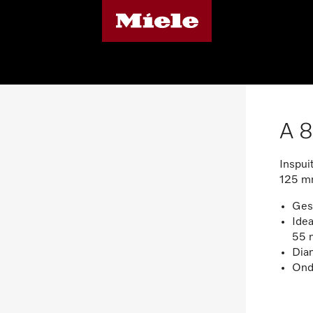
A 
Inspui
125 m
Gesc
Ide
55
Dia
Ond