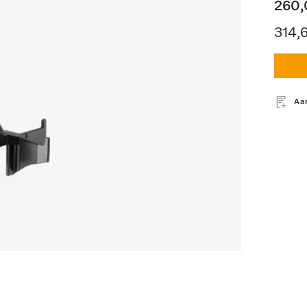
260,
314,
Aa