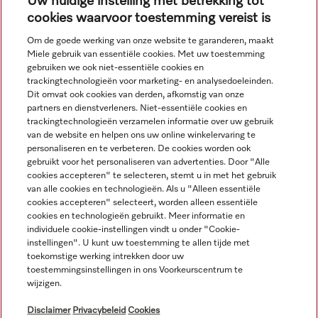
Uw huidige instelling met betrekking tot
cookies waarvoor toestemming vereist is
Om de goede werking van onze website te garanderen, maakt
Miele gebruik van essentiële cookies. Met uw toestemming
Navigatie
gebruiken we ook niet-essentiële cookies en
trackingtechnologieën voor marketing- en analysedoeleinden.
Dit omvat ook cookies van derden, afkomstig van onze
Service
partners en dienstverleners. Niet-essentiële cookies en
trackingtechnologieën verzamelen informatie over uw gebruik
van de website en helpen ons uw online winkelervaring te
personaliseren en te verbeteren. De cookies worden ook
gebruikt voor het personaliseren van advertenties. Door "Alle
cookies accepteren" te selecteren, stemt u in met het gebruik
van alle cookies en technologieën. Als u "Alleen essentiële
cookies accepteren" selecteert, worden alleen essentiële
cookies en technologieën gebruikt. Meer informatie en
individuele cookie-instellingen vindt u onder "Cookie-
instellingen". U kunt uw toestemming te allen tijde met
toekomstige werking intrekken door uw
toestemmingsinstellingen in ons Voorkeurscentrum te
wijzigen.
Alle productprijzen plus BTW; levering altijd zonder
decoratiemateriaal.
Disclaimer
Privacybeleid
Cookies