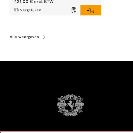
421,00 €
excl. BTW
Vergelijken
Alle weergeven