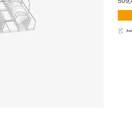
509,
Aa