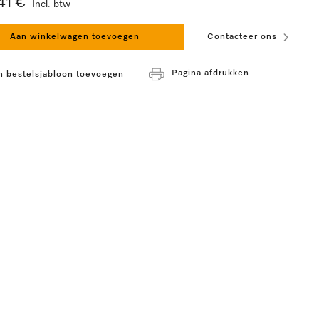
41 €
Incl. btw
Aan winkelwagen toevoegen
Contacteer ons
Pagina afdrukken
n bestelsjabloon toevoegen