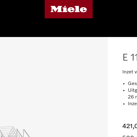
E 1
Inzet 
Ges
Uit
26
Inze
421,