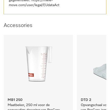
gegevenswet:
https://miele-
move.com/user/legal/EUdataAct
Accessories
MB1 250
DTD 2
Maatbeker, 250 ml voor de 
Opvangschaal voor h
eenvoudige dosering van ProCare-
van ProCare-jerryc