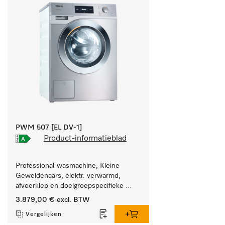
PWM 507 [EL DV-1]
Product-informatieblad
Professional-wasmachine, Kleine 
Geweldenaars, elektr. verwarmd, 
afvoerklep en doelgroepspecifieke 
programma's. Vermogen 7 kg  
3.879,00 €
excl. BTW
in 49 min .
Vergelijken