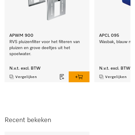
APWM 900
APCL 095
RVS pluizenfilter voor het filteren van 
Wasbak, blauw met 
pluizen en grove deeltjes uit het 
spoelwater. 
N.v.t.
excl. BTW
N.v.t.
excl. BTW
Vergelijken
Vergelijken
Recent bekeken