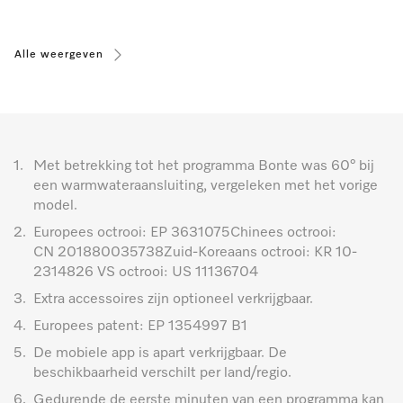
Alle weergeven
1.
Met betrekking tot het programma Bonte was 60° bij
een warmwateraansluiting, vergeleken met het vorige
model.
2.
Europees octrooi: EP 3631075Chinees octrooi:
CN 201880035738Zuid-Koreaans octrooi: KR 10-
2314826 VS octrooi: US 11136704
3.
Extra accessoires zijn optioneel verkrijgbaar.
4.
Europees patent: EP 1354997 B1
5.
De mobiele app is apart verkrijgbaar. De
beschikbaarheid verschilt per land/regio.
6.
Gedurende de eerste minuten van een programma kan