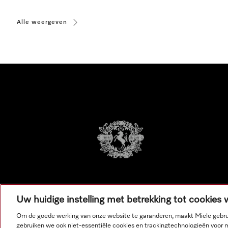
Alle weergeven
Uw huidige instelling met betrekking tot cookies
Om de goede werking van onze website te garanderen, maakt Miele gebru
gebruiken we ook niet-essentiële cookies en trackingtechnologieën voor 