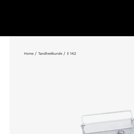
Home
Tandheelkunde
E 142