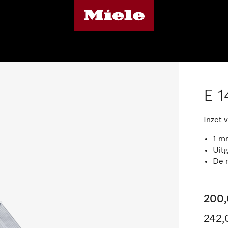
E 1
Inzet 
1 m
Uit
De m
200,
242,