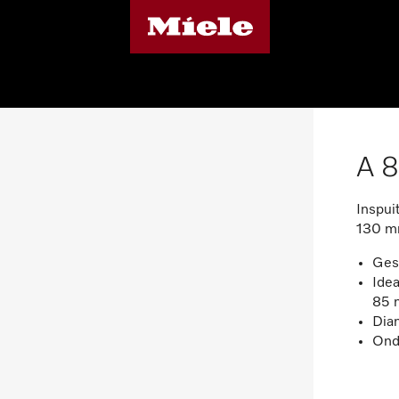
A 
Inspui
130 mm
Gesc
Ide
85
Dia
Ond