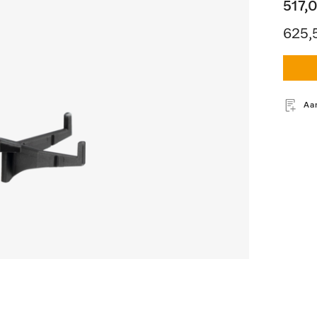
517,
625,
Aa