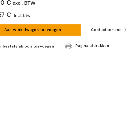
00 €
excl. BTW
57 €
Incl. btw
Aan winkelwagen toevoegen
Contacteer ons
Pagina afdrukken
n bestelsjabloon toevoegen