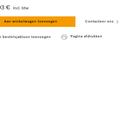
93 €
Incl. btw
Aan winkelwagen toevoegen
Contacteer ons
Pagina afdrukken
n bestelsjabloon toevoegen