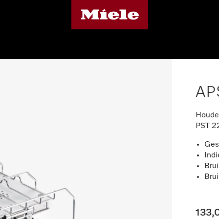
AP
Houder
PST 2
Ges
Indi
Brui
Brui
133,