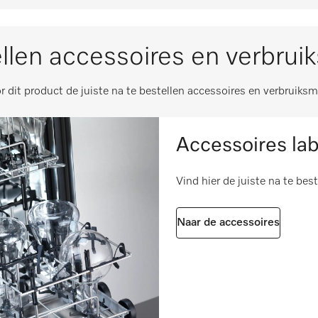
gte 80 mm [aantal]
16
479
gte 125 mm [aantal]
16
llen accessoires en verbrui
m
135
i
r dit product de juiste na te bestellen accessoires en verbruiksm
m
290
i
590
i
Accessoires la
1,5
Vind hier de juiste na te bes
2,67
Naar de accessoires