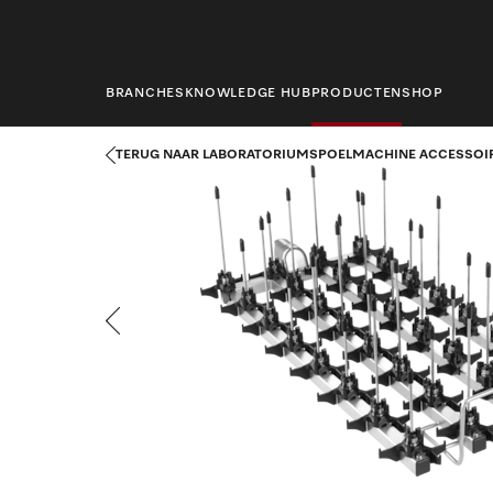
hoofdinhoud
BRANCHES
KNOWLEDGE HUB
PRODUCTEN
SHOP
Startpagina
Producten
Laboratoriumtechniek
Laboratorium
TERUG NAAR LABORATORIUMSPOELMACHINE ACCESSOI