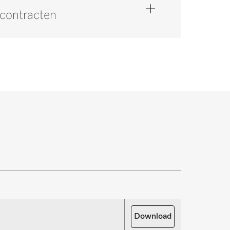
scontracten
op via 0347 378884 *.
zekering van uw investering. Wij bieden de
ice- en onderhoudspakketten.
rdelen aanvragen
oor uw producten nodig? Meld het ons!
Download