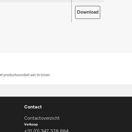
derdelen aanvragen
Download
et productvoordeel aan te tonen.
Contact
Contactoverzicht
Verkoop
+31 (0) 347 378 884