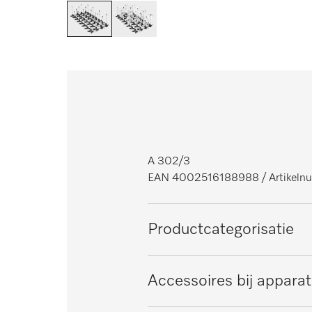
A 302/3
EAN 4002516188988
/ Artike
Productcategorisatie
Reinigings- en desinfectieautom
Accessoires bij appara
SlimLine-laboratoriumspoelma