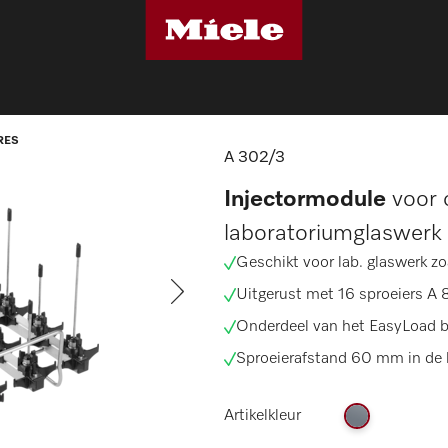
spoelmachine accessoires
A 302/3
RES
A 302/3
Injectormodule
voor 
laboratoriumglaswerk 
Geschikt voor lab. glaswerk zo
Uitgerust met 16 sproeiers A 
Onderdeel van het
EasyLoad b
Sproeierafstand 60 mm in de 
Artikelkleur