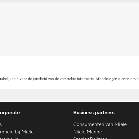
en
On
kelijkheid voor de juistheid van de verstrekte informatie. Afbeeldingen dienen om h
orporate
Business partners
s
Consumenten van Miele
mheid bij Miele
Miele Marine