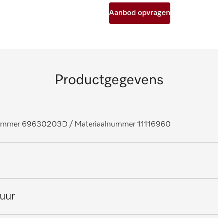
Aanbod opvragen
Productgegevens
lnummer 69630203D
/ Materiaalnummer 11116960
aten, voor laboratoria
tuur
chines