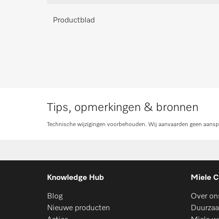
Advies aanvrag
Productblad
Tips, opmerkingen & bronnen
Technische wijzigingen voorbehouden. Wij aanvaarden geen aanspra
Knowledge Hub
Miele C
Blog
Over on
Nieuwe producten
Duurzaa