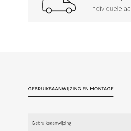
Individuele a
Mocht u vragen hebbe
Inspectie, onderhoud en reparatie dragen 
passende oplossing voor ied
GEBRUIKSAANWIJZING EN MONTAGE
Afspraak maken voor pers
Maak een afspraak voor persoo
Gebruiksaanwijzing