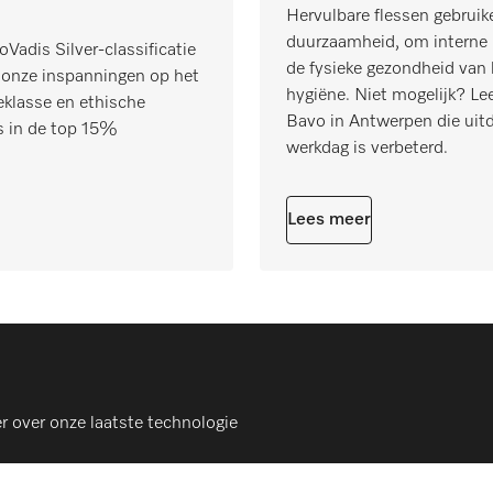
Hervulbare flessen gebruik
duurzaamheid, om interne p
Vadis Silver-classificatie
de fysieke gezondheid van 
 onze inspanningen op het
hygiëne. Niet mogelijk? L
eklasse en ethische
Bavo in Antwerpen die uit
ns in de top 15%
werkdag is verbeterd.
Lees meer
r over onze laatste technologie