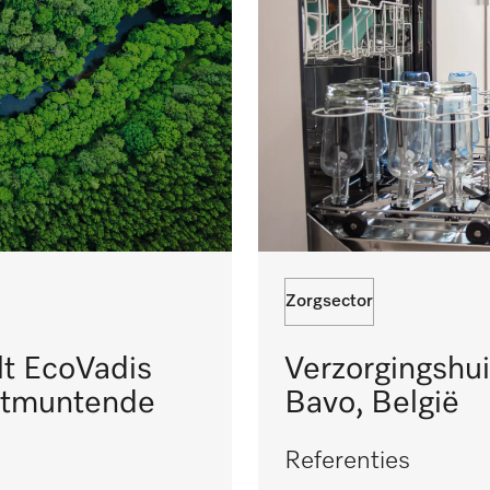
Zorgsector
lt EcoVadis
Verzorgingshu
 uitmuntende
Bavo, België
Referenties