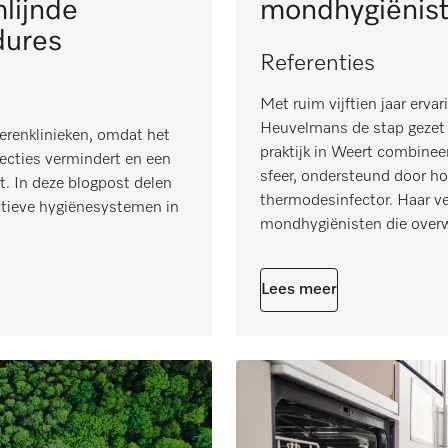
mondhygiënis
lijnde
dures
Referenties
Met ruim vijftien jaar erv
Heuvelmans de stap gezet 
ierenklinieken, omdat het
praktijk in Weert combineer
fecties vermindert en een
sfeer, ondersteund door h
t. In deze blogpost delen
thermodesinfector. Haar ve
ectieve hygiënesystemen in
mondhygiënisten die overwe
Lees meer