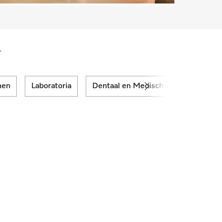
.
men
Laboratoria
Dentaal en Medisch
Diensten e