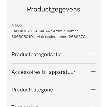
Productgegevens
A 605
EAN 4002516854074
/ Artikelnummer
69660501D
/ Materiaalnummer 12669870
Productcategorisatie
Grote reinigings- en desinfectieautomaten,
Accessoires bij apparatuur
voor laboratoria
PLW 8615
Productcategorie
PLW 8616
Inzet/module voor reageerbuizen