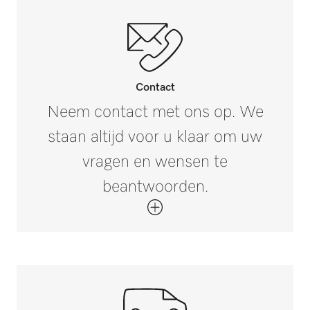
604
Buitenmaat, brutohoogte in mm
i
190
Buitenmaat, brutobreedte in mm
i
Contact
288
Neem contact met ons op. We
staan altijd voor u klaar om uw
Buitenmaat, brutodiepte in mm
i
620
vragen en wensen te
beantwoorden.
Nettogewicht in kg
2,85
Brutogewicht in kg
i
3,31