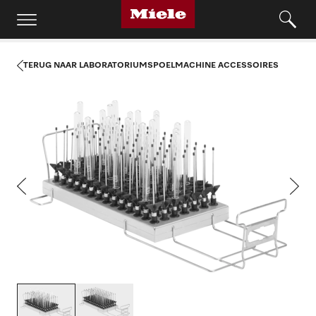
TERUG NAAR LABORATORIUMSPOELMACHINE ACCESSOIRES