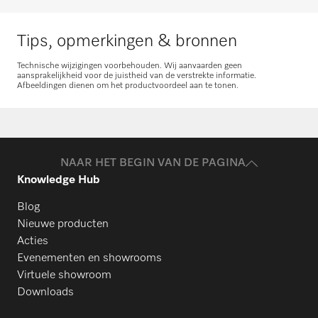
Tips, opmerkingen & bronnen
Technische wijzigingen voorbehouden. Wij aanvaarden geen
aansprakelijkheid voor de juistheid van de verstrekte informatie.
Afbeeldingen dienen om het productvoordeel aan te tonen.
Onderdelen aanvragen
Heeft u onderdelen voor uw producten
nodig? Meld het ons!
NAAR HET BEGIN VAN DE PAGINA
Knowledge Hub
Onderdelen aanvragen
Blog
Nieuwe producten
Acties
Evenementen en showrooms
Virtuele showroom
Downloads