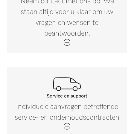
Neem contact met ons op. We
staan altijd voor u klaar om uw
Buitenmaat, brutodiepte in mm
i
120
vragen en wensen te
beantwoorden.
Nettogewicht in kg
0,01
Brutogewicht in kg
i
0,01
Service en support
Neem contact op met onze
Individuele aanvragen betreffende
experts.
service- en onderhoudscontracten
Mocht u vragen hebben of meer informatie
nodig hebben, neem dan contact met ons