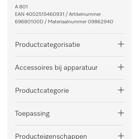
A 801
EAN 4002515460931
/ Artikelnummer
69680100D
/ Materiaalnummer 09862940
Productcategorisatie
Thermodesinfectoren
Accessoires bij apparatuur
Reinigingsapparaat, klein, tandheelkundig
PG 8581
Productcategorie
Thermodesinfectoren SlimLine,
PG 8591
Houder of adapter voor hand- en
Toepassing
tandheelkundig
hoekstukken
PWA 8672
Herverwerking van tandheelkundige
Producteigenschappen