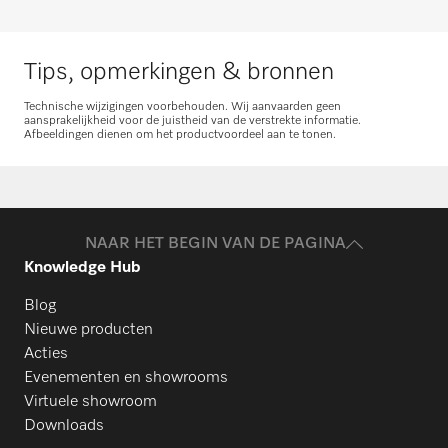
Tips, opmerkingen & bronnen
Technische wijzigingen voorbehouden. Wij aanvaarden geen
aansprakelijkheid voor de juistheid van de verstrekte informatie.
Afbeeldingen dienen om het productvoordeel aan te tonen.
Onderdelen aanvragen
Heeft u onderdelen voor uw producten
nodig? Meld het ons!
NAAR HET BEGIN VAN DE PAGINA
Knowledge Hub
Onderdelen aanvragen
Blog
Nieuwe producten
Acties
Evenementen en showrooms
Virtuele showroom
Downloads