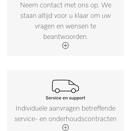
Neem contact met ons op. We
staan altijd voor u klaar om uw
vragen en wensen te
beantwoorden.
Service en support
Neem contact op met onze
Individuele aanvragen betreffende
experts.
service- en onderhoudscontracten
Mocht u vragen hebben of meer informatie
nodig hebben, neem dan contact met ons