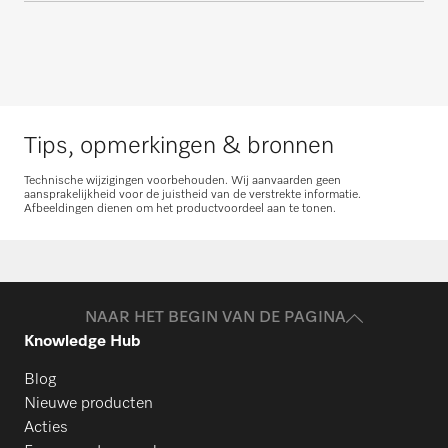
omtrent service- en onderhoudspakketten.
Advies aanvragen
Neem contact met ons op
Tips, opmerkingen & bronnen
Technische wijzigingen voorbehouden. Wij aanvaarden geen
aansprakelijkheid voor de juistheid van de verstrekte informatie.
Afbeeldingen dienen om het productvoordeel aan te tonen.
Onderdelen aanvragen
Heeft u onderdelen voor uw producten
nodig? Meld het ons!
NAAR HET BEGIN VAN DE PAGINA
Knowledge Hub
Onderdelen aanvragen
Blog
Nieuwe producten
Acties