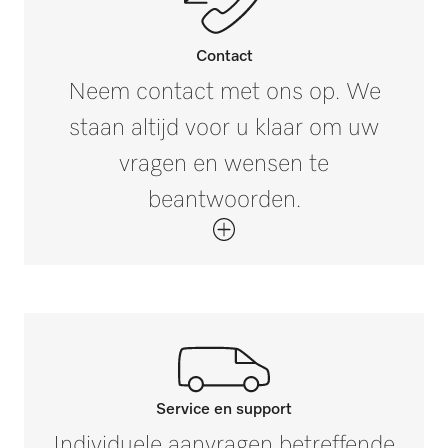
355
Buitenmaat, brutobreedte in mm
i
Contact
565
Neem contact met ons op. We
staan altijd voor u klaar om uw
Buitenmaat, brutodiepte in mm
i
610
vragen en wensen te
beantwoorden.
Nettogewicht in kg
7,64
Brutogewicht in kg
i
9,64
Service en support
Neem contact op met onze
Individuele aanvragen betreffende