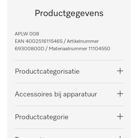
Productgegevens
APLW 008
EAN 4002516115465
/ Artikelnummer
69300800D
/ Materiaalnummer 11104550
Productcategorisatie
Grote reinigings- en desinfectieautomaten,
Accessoires bij apparatuur
voor laboratoria
PLW 6111
Productcategorie
Wagen voor pipetten