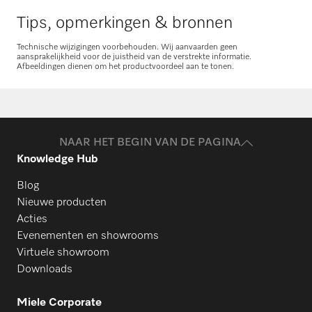
Tips, opmerkingen & bronnen
Technische wijzigingen voorbehouden. Wij aanvaarden geen
aansprakelijkheid voor de juistheid van de verstrekte informatie.
Afbeeldingen dienen om het productvoordeel aan te tonen.
NAAR HET BEGIN VAN DE PAGINA
Knowledge Hub
Blog
Nieuwe producten
Acties
Evenementen en showrooms
Virtuele showroom
Downloads
Miele Corporate