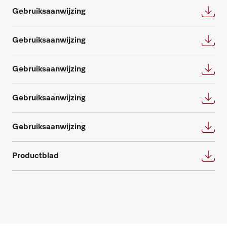
omtrent service- en onderhoudspakketten.
Gebruiksaanwijzing
Advies aanvragen
Neem contact met ons op
Gebruiksaanwijzing
Gebruiksaanwijzing
Gebruiksaanwijzing
Onderdelen aanvragen
Gebruiksaanwijzing
Heeft u onderdelen voor uw producten
nodig? Meld het ons!
Productblad
Onderdelen aanvragen