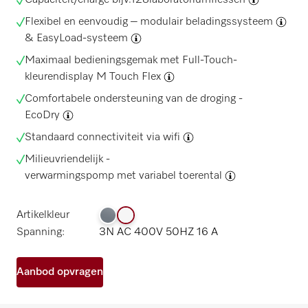
Capaciteit/charge bijv.128
laboratoriumflessen
Flexibel en eenvoudig –
modulair beladingssysteem
&
EasyLoad-systeem
Maximaal bedieningsgemak met Full-Touch-
kleurendisplay
M Touch Flex
Comfortabele ondersteuning van de droging -
EcoDry
Standaard connectiviteit via wifi
Milieuvriendelijk -
verwarmingspomp met variabel toerental
Artikelkleur
Spanning:
3N AC 400V 50HZ 16 A
Aanbod opvragen