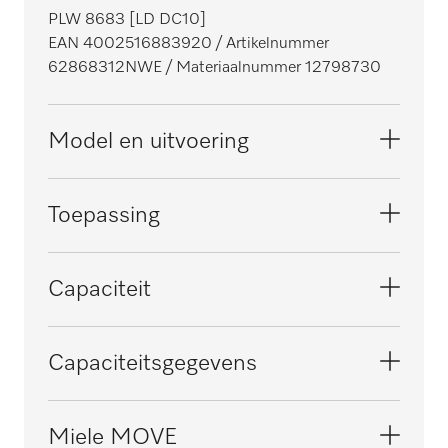
PLW 8683 [LD DC10]
EAN 4002516883920
/ Artikelnummer
62868312NWE
/ Materiaalnummer 12798730
Model en uitvoering
Model
Toepassing
Vrijstaand, geschikt voor onderbouw, SlimLine
Serie
Geschikt voor laboratoria
Capaciteit
ExpertLine
i
Ommanteling
Glaswerk met nauwe hals per charge
Capaciteitsgegevens
Wit
[aantal]
64
Kleur bedieningspaneel
Circulatiepomp, Qmax in l/min.
Miele MOVE
Zwart
Reageerbuizen per charge [aantal]