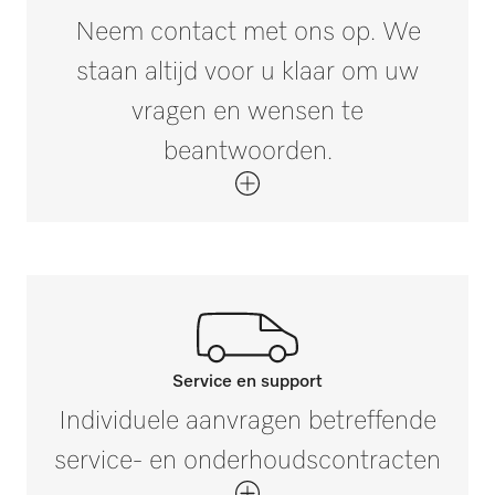
Neem contact met ons op. We
staan altijd voor u klaar om uw
vragen en wensen te
beantwoorden.
Service en support
Neem contact op met onze
Individuele aanvragen betreffende
experts.
service- en onderhoudscontracten
Mocht u vragen hebben of meer informatie