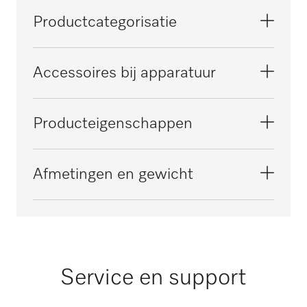
Productcategorisatie
Grote reinigings- en desinfectieautomaten,
Accessoires bij apparatuur
voor laboratoria
PLW 8617
Producteigenschappen
Kleur
Afmetingen en gewicht
Zwart
Buitenmaat, brutohoogte in mm
i
95
Buitenmaat, brutobreedte in mm
i
Service en support
190