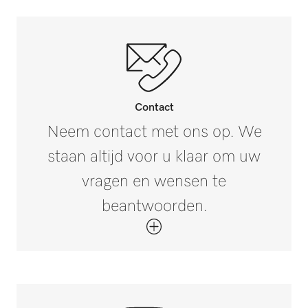
Buitenmaat, brutodiepte in mm
i
291
Nettogewicht in kg
0,92
Brutogewicht in kg
i
Contact
2,5
Neem contact met ons op. We
staan altijd voor u klaar om uw
vragen en wensen te
beantwoorden.