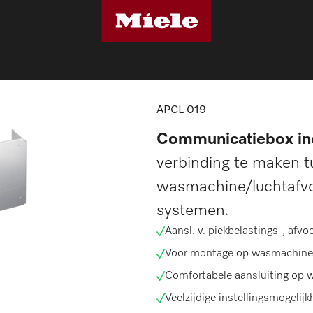
APCL 019
APCL 019
Communicatiebox in
verbinding te maken 
wasmachine/luchtafvo
systemen.
Aansl. v. piekbelastings-, afv
Voor montage op wasmachines
Comfortabele aansluiting op 
Veelzijdige instellingsmogelij