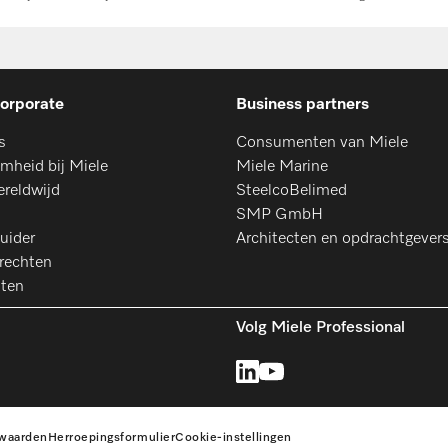
orporate
Business partners
s
Consumenten van Miele
mheid bij Miele
Miele Marine
ereldwijd
SteelcoBelimed
SMP GmbH
uider
Architecten en opdrachtgever
rechten
aten
Volg Miele Professional
waarden
Herroepingsformulier
Cookie-instellingen