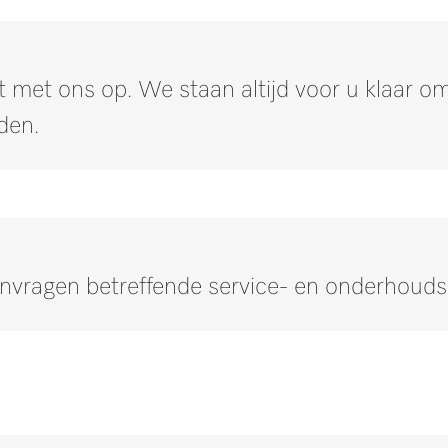
3,815
4,241
 met ons op. We staan altijd voor u klaar 
den.
anvragen betreffende service- en onderhoud
Neem contact op met onze experts.
n of meer informatie nodig hebben, neem dan contact met ons 
Neem contact met ons op