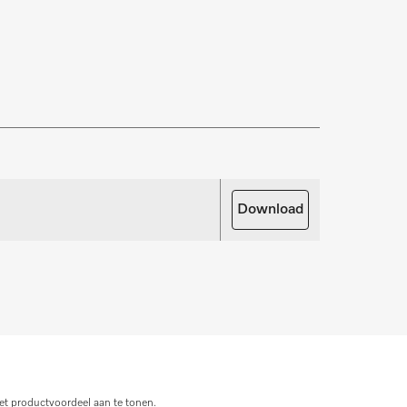
zekering van uw investering. Wij bieden de
ice- en onderhoudspakketten.
rdelen aanvragen
oor uw producten nodig? Meld het ons!
Download
derdelen aanvragen
et productvoordeel aan te tonen.