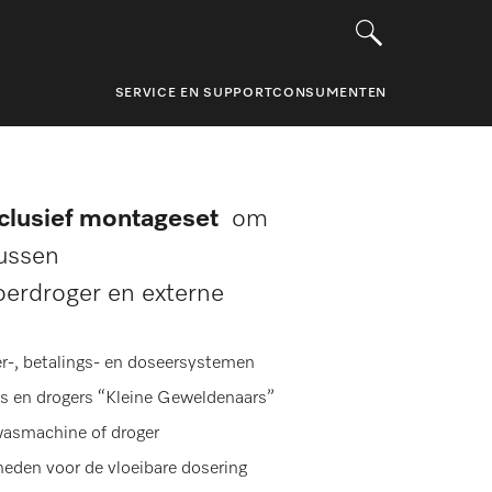
SERVICE EN SUPPORT
CONSUMENTEN
clusief montageset
om
tussen
erdroger en externe
oer-, betalings- en doseersystemen
 en drogers “Kleine Geweldenaars”
wasmachine of droger
kheden voor de vloeibare dosering