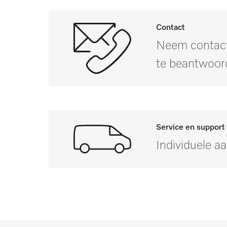
Nettogewicht in kg
PWM 908
Brutogewicht in kg
i
Contact
PDR 307
Neem contact
PWM 307
te beantwoor
PDR 500-08
PDR 507
Service en support
PDR 900-08
Individuele a
PDR 908
Mocht u vragen hebbe