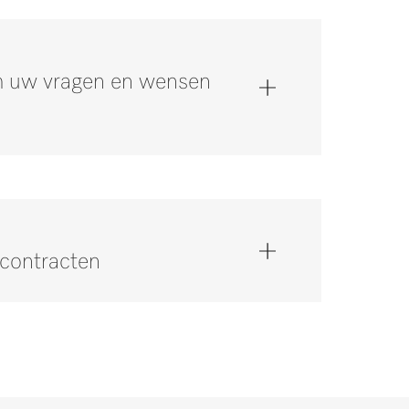
om uw vragen en wensen
scontracten
op via 0347 378884 *.