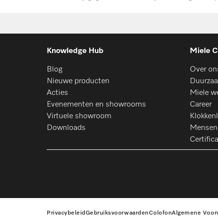
Knowledge Hub
Miele C
Blog
Over on
Nieuwe producten
Duurzaa
Acties
Miele w
Evenementen en showrooms
Career
Virtuele showroom
Klokkenl
Downloads
Mensen
Certific
Privacybeleid
Gebruiksvoorwaarden
Colofon
Algemene Voor