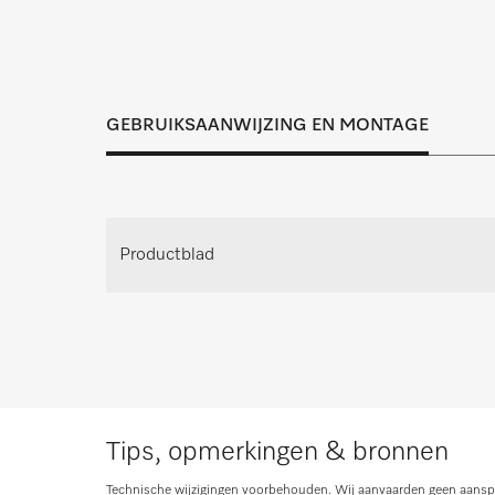
Inspectie, onderhoud en reparatie dragen 
passende oplossing voor ied
GEBRUIKSAANWIJZING EN MONTAGE
Afspraak maken voor pers
Maak een afspraak voor persoo
Productblad
Advies aanvrag
Tips, opmerkingen & bronnen
Technische wijzigingen voorbehouden. Wij aanvaarden geen aanspra