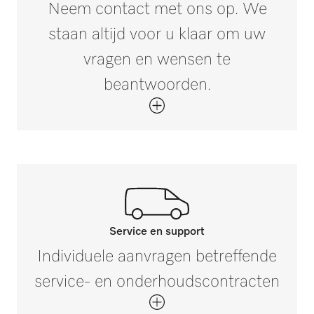
10,519
Neem contact met ons op. We
staan altijd voor u klaar om uw
vragen en wensen te
beantwoorden.
Service en support
Neem contact op met onze
Individuele aanvragen betreffende
experts.
service- en onderhoudscontracten
Mocht u vragen hebben of meer informatie
nodig hebben, neem dan contact met ons