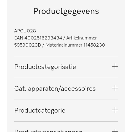
Productgegevens
APCL 028
EAN 4002516298434
/ Artikelnummer
59590023D
/ Materiaalnummer 11458230
Productcategorisatie
Wasmachines
Cat. apparaten/accessoires
Drogers
PDR 300 SmartBiz
Productcategorie
PDR 1108 SmartBiz
Tussenstuk