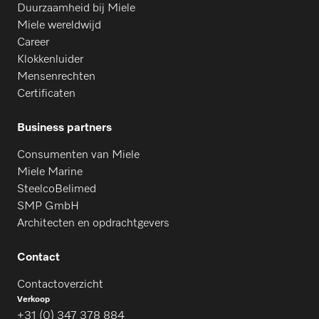
Duurzaamheid bij Miele
PDR 516
Miele wereldwijd
Career
Klokkenluider
PDR 914
Mensenrechten
Certificaten
PDR 518
Business partners
Consumenten van Miele
Miele Marine
PDR 918
SteelcoBelimed
SMP GmbH
Architecten en opdrachtgevers
PDR 522
Contact
PDR 922
Contactoverzicht
Verkoop
+31 (0) 347 378 884