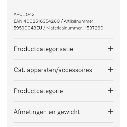
APCL 042
EAN 4002516354260
/ Artikelnummer
59590043EU
/ Materiaalnummer 11537260
Productcategorisatie
Wasmachines
Cat. apparaten/accessoires
Drogers
PRI 318
Productcategorie
Mangels
PRI 418
Overige accessoires
Afmetingen en gewicht