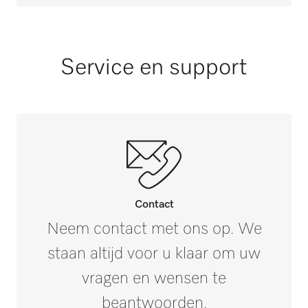
PRI 421
Buitenmaat, nettohoogte in mm
610
Buitenmaat, nettobreedte in mm
Service en support
PT 7186
70
Buitenmaat, nettodiepte in mm
PT 8251
45
Buitenmaat, brutohoogte in mm
i
PT 8251 COP
45
Buitenmaat, brutobreedte in mm
i
Contact
PT 8253
70
Neem contact met ons op. We
staan altijd voor u klaar om uw
Buitenmaat, brutodiepte in mm
i
PT 8257
610
vragen en wensen te
beantwoorden.
Nettogewicht in kg