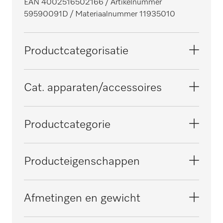
EAN 4002516502166
/ Artikelnummer
59590091D
/ Materiaalnummer 11935010
Productcategorisatie
Wasmachines
Cat. apparaten/accessoires
Drogers
PT 8403
Productcategorie
PT 8407
Ventiel
Producteigenschappen
PT 8503
Elektrische aansluiting
Afmetingen en gewicht
OHNE SPANNUNGSBEZEICHNUNG