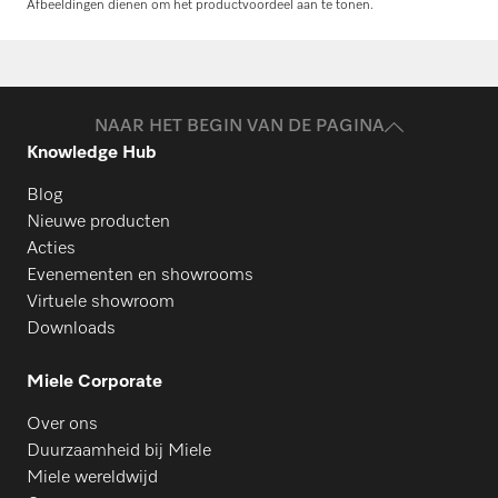
Afbeeldingen dienen om het productvoordeel aan te tonen.
Onderdelen aanvragen
PWM 935
Heeft u onderdelen voor uw producten
nodig? Meld het ons!
PDR 518
NAAR HET BEGIN VAN DE PAGINA
Knowledge Hub
Onderdelen aanvragen
PDR 918
Blog
Nieuwe producten
Acties
PDR 522
Evenementen en showrooms
Virtuele showroom
Downloads
PDR 922
Miele Corporate
Over ons
PDR 528
Duurzaamheid bij Miele
Miele wereldwijd