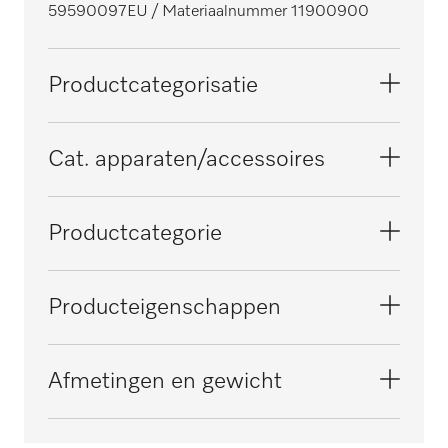
59590097EU
/ Materiaalnummer 11900900
Productcategorisatie
Wasmachines
Cat. apparaten/accessoires
Drogers
HM 16-80
Productcategorie
Mangels
HM 16-83
Overige accessoires
Producteigenschappen
Strijksystemen
PM 1210
Elektrische aansluiting
Afmetingen en gewicht
OHNE SPANNUNGSBEZEICHNUNG
PM 1214
Materiaal
Buitenmaat, nettohoogte in mm