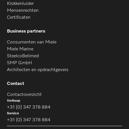
Klokkenluider
D 800–2200
Mensenrechten
Certificaten
D 800–2500
Business partners
Consumenten van Miele
D 800–3000
Miele Marine
SteelcoBelimed
SMP GmbH
D 800–3300
Architecten en opdrachtgevers
Contact
M 500-1750
Contactoverzicht
Verkoop
+31 (0) 347 378 884
M 500-2000
Service
+31 (0) 347 378 884