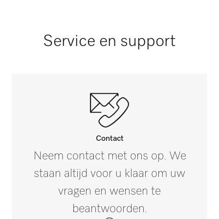
Molton/neteldoek
390
PM 1217
Kleur
Buitenmaat, nettobreedte in mm
Service en support
Wit
305
PM 1318
Buitenmaat, nettodiepte in mm
305
PM 1418
Buitenmaat, brutohoogte in mm
i
30
PM 1421
Buitenmaat, brutobreedte in mm
i
Contact
670
Neem contact met ons op. We
PRI 318
staan altijd voor u klaar om uw
Buitenmaat, brutodiepte in mm
i
530
vragen en wensen te
PRI 418
beantwoorden.
Nettogewicht in kg