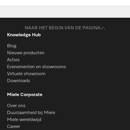
Onderdelen aanvragen
D 600–2500
Heeft u onderdelen voor uw producten
nodig? Meld het ons!
NAAR HET BEGIN VAN DE PAGINA
D 600–3000
Knowledge Hub
Onderdelen aanvragen
Blog
D 600–3300
Nieuwe producten
Acties
Evenementen en showrooms
D 800–1300
Virtuele showroom
Downloads
D 800–1750
Miele Corporate
Over ons
Duurzaamheid bij Miele
D 800–2000
Miele wereldwijd
Career