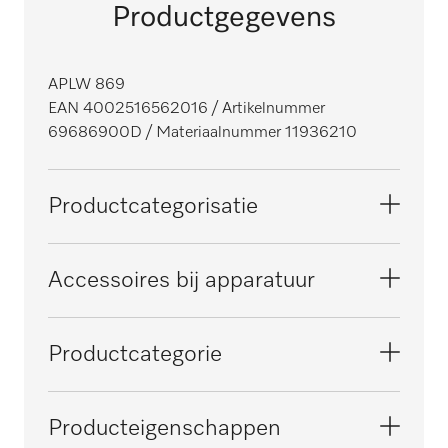
Productgegevens
APLW 869
EAN 4002516562016
/ Artikelnummer
69686900D
/ Materiaalnummer 11936210
Productcategorisatie
Grote reinigings- en desinfectieautomaten,
Accessoires bij apparatuur
voor laboratoria
PLW 8615
Productcategorie
Grote reinigings- en
desinfectieautomaten, medisch
PLW 8616
Opberg-/transportsysteem
Producteigenschappen