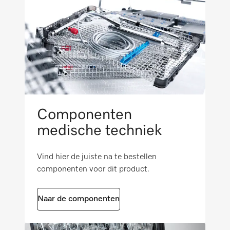
Buitenmaat, brutodiepte in mm
i
350
Bescherming tegen opspattend water IPX5
Nettogewicht in kg
2,85
GS
Brutogewicht in kg
i
3,02
TÜV
Componenten
medische techniek
Voldoet aan de machinerichtlijn conform
2006/42/EG
Vind hier de juiste na te bestellen
componenten voor dit product.
Naar de componenten