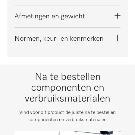
PLW 8617
Materiaal
Afmetingen en gewicht
Kunststof
Kleur
Buitenmaat, nettohoogte in mm
Normen, keur- en kenmerken
Blauw
239
grijs
Buitenmaat, nettobreedte in mm
CE
117
Na te bestellen
Buitenmaat, nettodiepte in mm
Voldoet aan de machinerichtlijn conform
75
componenten en
2006/42/EG
verbruiksmaterialen
Buitenmaat, brutohoogte in mm
i
125
RoHS-richtlijn
Vind voor dit product de juiste na te bestellen
componenten en verbruiksmaterialen
Buitenmaat, brutobreedte in mm
i
165
Bescherming tegen opspattend water IPX1