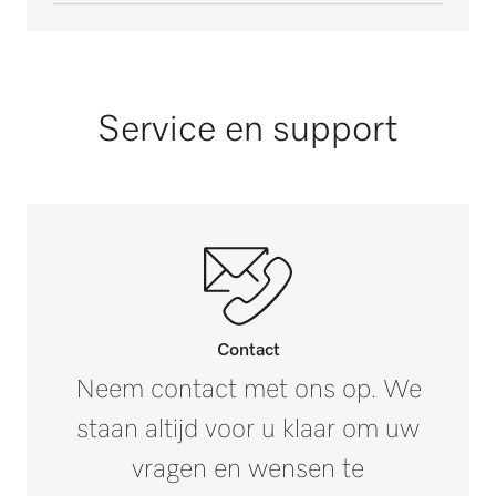
Materiaal
Buitenmaat, nettohoogte in mm
Verz. staalplaat, poedergecoat
33
Kleur
Buitenmaat, nettobreedte in mm
Service en support
IJzergrijs
1863
Lotuswit
Buitenmaat, nettodiepte in mm
145
Buitenmaat, brutohoogte in mm
i
160
Buitenmaat, brutobreedte in mm
i
Contact
1972
Neem contact met ons op. We
staan altijd voor u klaar om uw
Buitenmaat, brutodiepte in mm
i
400
vragen en wensen te