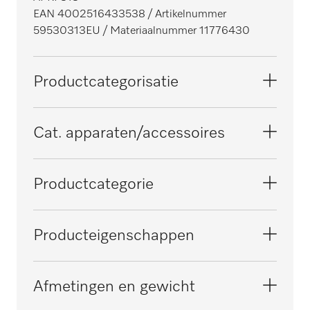
EAN 4002516433538
/ Artikelnummer
59530313EU
/ Materiaalnummer 11776430
Productcategorisatie
Mangels
Cat. apparaten/accessoires
PRI 318
Productcategorie
PRI 418
Tafel/tafeltoebehoren
Producteigenschappen
Elektrische aansluiting
Afmetingen en gewicht
OHNE SPANNUNGSBEZEICHNUNG