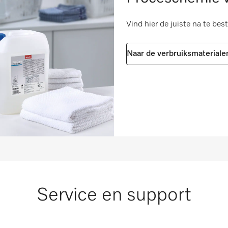
565
i
Vind hier de juiste na te bes
45
Naar de verbruiksmateriale
0,521
0,642
Service en support