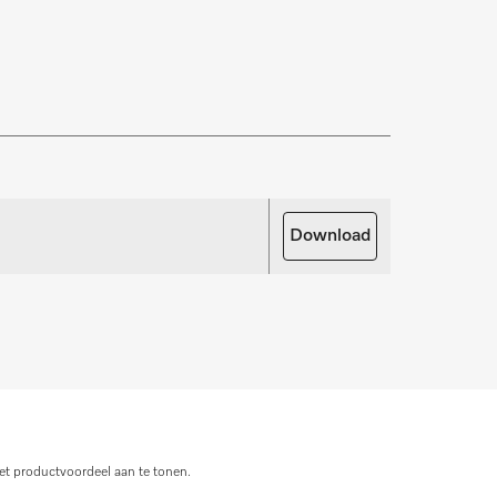
zekering van uw investering. Wij bieden de
ice- en onderhoudspakketten.
rdelen aanvragen
oor uw producten nodig? Meld het ons!
Download
derdelen aanvragen
et productvoordeel aan te tonen.