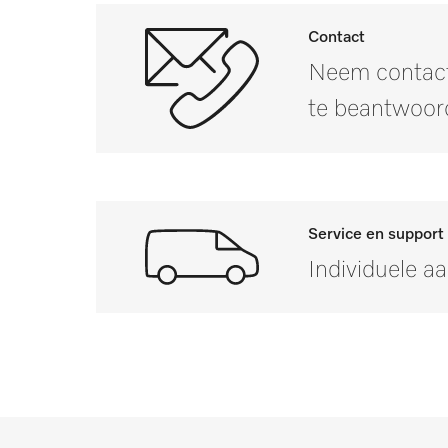
Contact
PWM 506 Mop Star 60
Neem contact
PWM 507
te beantwoor
PWM 508 Mop Star 80
PWM 509
Service en support
PWM 900-09
Individuele a
PWM 906
PWM 907
Mocht u vragen hebbe
PWM 908
PWM 511