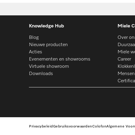
Knowledge Hub
Miele C
Blog
Over on
Nieuwe producten
Duurzaa
Acties
Miele w
Evenementen en showrooms
Career
Virtuele showroom
Klokkenl
Downloads
Mensen
Certific
Privacybeleid
Gebruiksvoorwaarden
Colofon
Algemene Voor