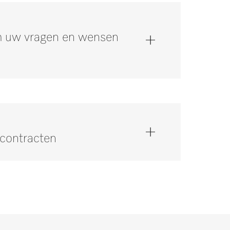
om uw vragen en wensen
scontracten
op via 0347 378884 *.