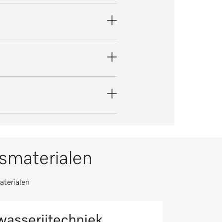
ksmaterialen
aterialen
asserijtechniek