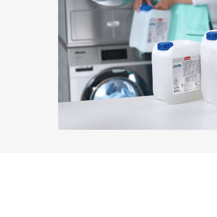
PW 6241
Buitenmaat, brutodiepte in mm
PW 6243
Diameter in mm
PW 6321
Nettogewicht in kg
PW 6323
Brutogewicht in kg
i
PW 811
PW 814
PW 818
PWT 6089
PWM 500-08
PWM 500-09