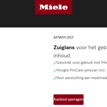
accessoires
APWM 057
APWM 057
Zuiglans
voor het gebr
inhoud.
Geschikt voor gebruik met Mi
Hoogte ProCare-jerrycan incl
Voor aansluiting aan maximaa
Aanbod opvragen