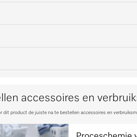
Kunststof
Zwart/wit
m
90
uiglans in mm
540
m
90
llen accessoires en verbrui
550
r dit product de juiste na te bestellen accessoires en verbruiksm
m
93
i
Proceschemie w
m
95
i