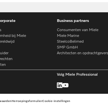
orporate
Business partners
s
Consumenten van Miele
mheid bij Miele
Miele Marine
ereldwijd
SteelcoBelimed
SMP GmbH
uider
Architecten en opdrachtgever
rechten
aten
Volg Miele Professional
waarden
Herroepingsformulier
Cookie-instellingen