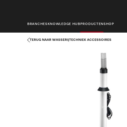
hoofdinhoud
BRANCHES
KNOWLEDGE HUB
PRODUCTEN
SHOP
Startpagina
Producten
Wasserijtechniek
Wasserijtechniek 
TERUG NAAR WASSERIJTECHNIEK ACCESSOIRES