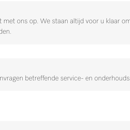
 met ons op. We staan altijd voor u klaar 
den.
anvragen betreffende service- en onderhoud
Neem contact op met onze experts.
n of meer informatie nodig hebben, neem dan contact met ons 
Neem contact met ons op