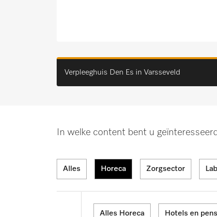
Verpleeghuis Den Es in Varsseveld
In welke content bent u geïnteresseerd?
Alles
Horeca
Zorgsector
Lab
Alles Horeca
Hotels en pen