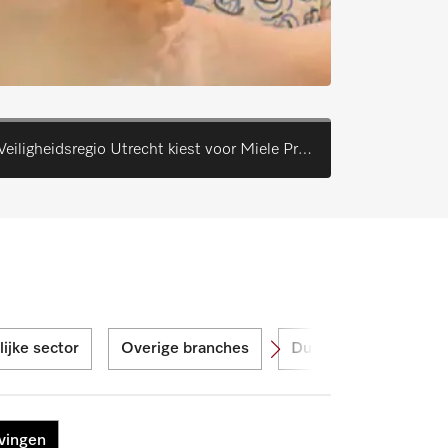
Veiligheidsregio Utrecht kiest voor Miele Professional
ijke sector
Overige branches
Duurzaamheid
vingen