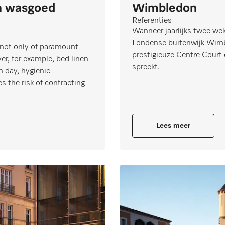
n wasgoed
Wimbledon
Referenties
Wanneer jaarlijks twee w
Londense buitenwijk Wimb
s not only of paramount
prestigieuze Centre Court 
er, for example, bed linen
spreekt.
h day, hygienic
s the risk of contracting
Lees meer