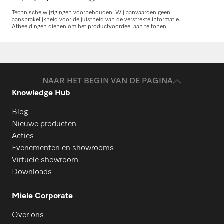
Technische wijzigingen voorbehouden. Wij aanvaarden geen
aansprakelijkheid voor de juistheid van de verstrekte informatie.
Afbeeldingen dienen om het productvoordeel aan te tonen.
Onderdelen aanvragen
Heeft u onderdelen voor uw producten
nodig? Meld het ons!
NAAR HET BEGIN VAN DE PAGINA
Knowledge Hub
Onderdelen aanvragen
Blog
Nieuwe producten
Acties
Evenementen en showrooms
Virtuele showroom
Downloads
Miele Corporate
Over ons