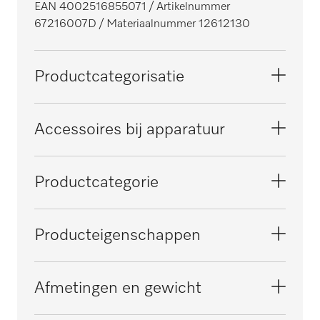
EAN 4002516855071
/ Artikelnummer
67216007D
/ Materiaalnummer 12612130
Productcategorisatie
Professionele vaatwassers met
Accessoires bij apparatuur
verswaterspoelsysteem
PG 8055 U
Productcategorie
PG 8056 U
Accessoires voor onderbouwapparaten
Producteigenschappen
PG 8057 TD U
Installatiemateriaal
Materiaal
Afmetingen en gewicht
Roestvrij staal