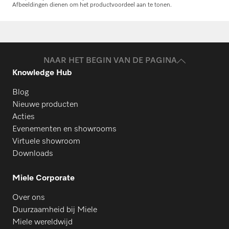
Afbeeldingen dienen om het productvoordeel aan te tonen.
Onderdelen aanvragen
Heeft u onderdelen voor uw producten
nodig? Meld het ons!
NAAR HET BEGIN VAN DE PAGINA
Knowledge Hub
Onderdelen aanvragen
Blog
Nieuwe producten
Acties
Evenementen en showrooms
Virtuele showroom
Downloads
Miele Corporate
Over ons
Duurzaamheid bij Miele
Miele wereldwijd