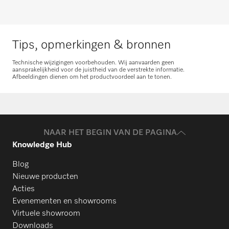
Neem contact met ons op
Tips, opmerkingen & bronnen
Technische wijzigingen voorbehouden. Wij aanvaarden geen
aansprakelijkheid voor de juistheid van de verstrekte informatie.
Afbeeldingen dienen om het productvoordeel aan te tonen.
Onderdelen aanvragen
Heeft u onderdelen voor uw producten
nodig? Meld het ons!
NAAR HET BEGIN VAN DE PAGINA
Knowledge Hub
Onderdelen aanvragen
Blog
Nieuwe producten
Acties
Evenementen en showrooms
Virtuele showroom
Downloads