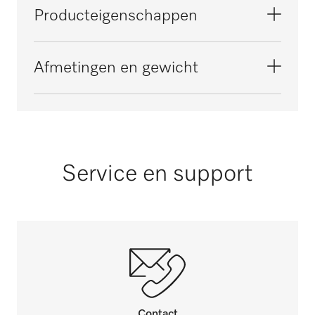
Eenvoudig navullen van ProCare vloeibare
Producteigenschappen
producten
DIN51 schroefsluiting
Afmetingen en gewicht
Buitenmaat, nettohoogte in mm
62
Buitenmaat, nettobreedte in mm
Service en support
98
Buitenmaat, nettodiepte in mm
66
Buitenmaat, brutohoogte in mm
i
12
Buitenmaat, brutobreedte in mm
i
Contact