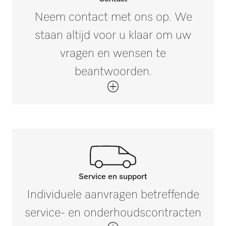
100
Neem contact met ons op. We
staan altijd voor u klaar om uw
Buitenmaat, brutodiepte in mm
i
150
vragen en wensen te
beantwoorden.
Brutogewicht in kg
i
0,04
Service en support
Neem contact op met onze
Individuele aanvragen betreffende
experts.
service- en onderhoudscontracten
Mocht u vragen hebben of meer informatie