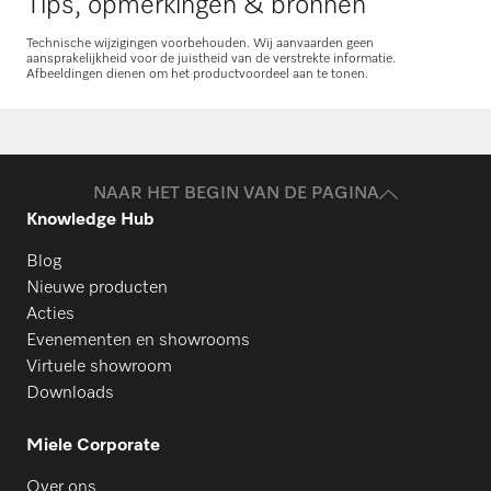
Tips, opmerkingen & bronnen
Technische wijzigingen voorbehouden. Wij aanvaarden geen
aansprakelijkheid voor de juistheid van de verstrekte informatie.
Afbeeldingen dienen om het productvoordeel aan te tonen.
Onderdelen aanvragen
Heeft u onderdelen voor uw producten
nodig? Meld het ons!
NAAR HET BEGIN VAN DE PAGINA
Knowledge Hub
Onderdelen aanvragen
Blog
Nieuwe producten
Acties
Evenementen en showrooms
Virtuele showroom
Downloads
Miele Corporate
Over ons