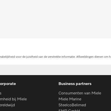
kelijkheid voor de juistheid van de verstrekte informatie. Afbeeldingen dienen om h
orporate
Business partners
s
Consumenten van Miele
mheid bij Miele
Miele Marine
ereldwijd
SteelcoBelimed