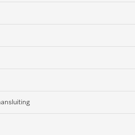
ieautomaten, medisch
Roestvrij staal
Roestvast staal
19
ansluiting
0