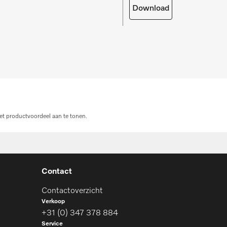
Download
et productvoordeel aan te tonen.
Contact
Contactoverzicht
Verkoop
+31 (0) 347 378 884
Service