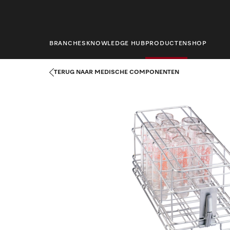
hoofdinhoud
BRANCHES
KNOWLEDGE HUB
PRODUCTEN
SHOP
Startpagina
Producten
Medische techniek
Medische compo
TERUG NAAR MEDISCHE COMPONENTEN