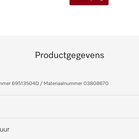
Productgegevens
nummer 69513504D
/ Materiaalnummer 03808670
ectoren, medisch
tuur