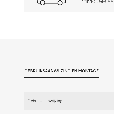
Individuele a
Mocht u vragen hebbe
Inspectie, onderhoud en reparatie dragen 
passende oplossing voor ied
GEBRUIKSAANWIJZING EN MONTAGE
Afspraak maken voor pers
Maak een afspraak voor persoo
Gebruiksaanwijzing
Advies aanvrag