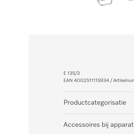
E 135/3
EAN 4002511115934
/ Artikel
Productcategorisatie
Reinigingsautomaten en desinf
Accessoires bij appara