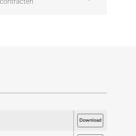
scontracten
op via 0347 378884 *.
zekering van uw investering. Wij bieden de
ice- en onderhoudspakketten.
rdelen aanvragen
oor uw producten nodig? Meld het ons!
Download
derdelen aanvragen