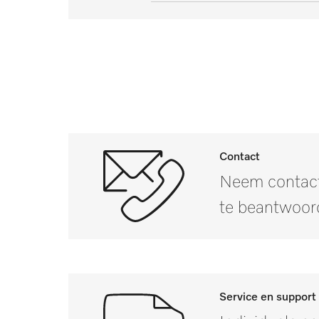
Spanning in V
PG 8592
Buitenmaat, nettohoogte in m
Frequentie in Hz
PWD 8682
Buitenmaat, nettobreedte in m
Totale aansluitwaarde in kW
PWD 8682 CD
Buitenmaat, nettodiepte in mm
Zekering in A
PWD 8692
Buitenmaat, brutohoogte in m
Buitenmaat, brutobreedte in m
Contact
Neem contact
Buitenmaat, brutodiepte in mm
te beantwoor
Nettogewicht in kg
Brutogewicht in kg
i
Service en support