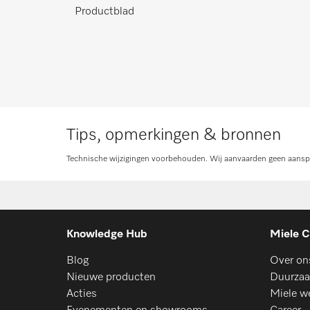
Productblad
Tips, opmerkingen & bronnen
Technische wijzigingen voorbehouden. Wij aanvaarden geen aanspra
Knowledge Hub
Miele C
Blog
Over on
Nieuwe producten
Duurzaa
Acties
Miele w