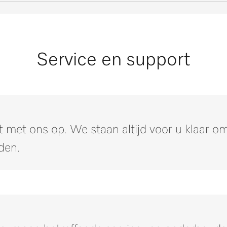
0-0
m
135
0-0
m
192
0-0
Service en support
447
0-0
m
470
i
m
130
i
 met ons op. We staan altijd voor u klaar 
230
i
den.
1,94
2