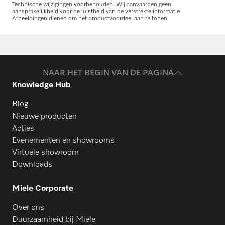
Technische wijzigingen voorbehouden. Wij aanvaarden geen
aansprakelijkheid voor de juistheid van de verstrekte informatie.
Afbeeldingen dienen om het productvoordeel aan te tonen.
Onderdelen aanvragen
Heeft u onderdelen voor uw producten
nodig? Meld het ons!
NAAR HET BEGIN VAN DE PAGINA
Knowledge Hub
Onderdelen aanvragen
Blog
Nieuwe producten
Acties
Evenementen en showrooms
Virtuele showroom
Downloads
Miele Corporate
Over ons
Duurzaamheid bij Miele