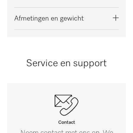
Elektrische aansluiting
Afmetingen en gewicht
OHNE SPANNUNGSBEZEICHNUNG
Buitenmaat, nettohoogte in mm
140
Buitenmaat, nettobreedte in mm
Service en support
295
Buitenmaat, nettodiepte in mm
190
Buitenmaat, brutohoogte in mm
i
140
Buitenmaat, brutobreedte in mm
i
Contact
295