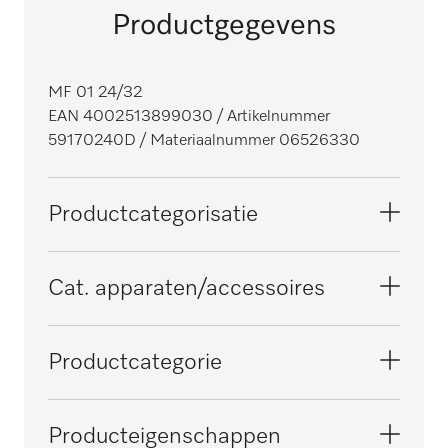
Productgegevens
MF 01 24/32
EAN 4002513899030
/ Artikelnummer
59170240D
/ Materiaalnummer 06526330
Productcategorisatie
Wasmachines
Cat. apparaten/accessoires
PW 6241
Productcategorie
PW 6321
Multifunctionele module
Producteigenschappen