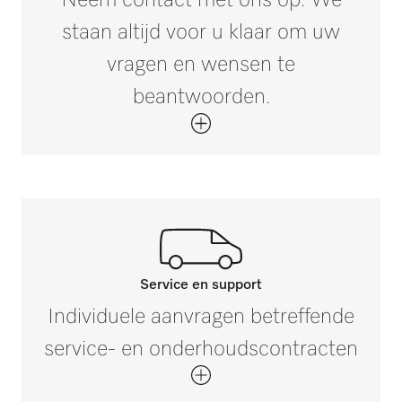
Neem contact met ons op. We
staan altijd voor u klaar om uw
Buitenmaat, brutodiepte in mm
i
190
vragen en wensen te
beantwoorden.
Nettogewicht in kg
2,05
Brutogewicht in kg
i
2,2
Service en support
Neem contact op met onze
Individuele aanvragen betreffende
experts.
service- en onderhoudscontracten
Mocht u vragen hebben of meer informatie
nodig hebben, neem dan contact met ons