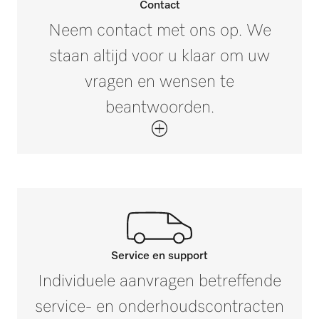
Contact
Neem contact met ons op. We
staan altijd voor u klaar om uw
vragen en wensen te
beantwoorden.
Service en support
Neem contact op met onze
Individuele aanvragen betreffende
experts.
service- en onderhoudscontracten
Mocht u vragen hebben of meer informatie