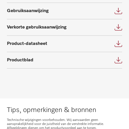
Neem contact met ons op
Gebruiksaanwijzing
Verkorte gebruiksaanwijzing
Product-datasheet
Onderdelen aanvragen
Productblad
Heeft u onderdelen voor uw producten
nodig? Meld het ons!
Onderdelen aanvragen
Tips, opmerkingen & bronnen
Technische wijzigingen voorbehouden. Wij aanvaarden geen
aansprakelijkheid voor de juistheid van de verstrekte informatie.
Afbeeldingen dienen om het productvoordeel aan te tonen.