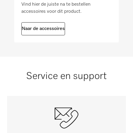
2006/42/EG
Vind hier de juiste na te bestellen
accessoires voor dit product.
Naar de accessoires
Service en support