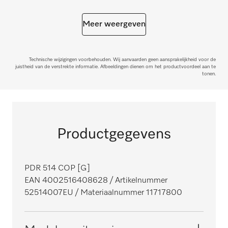
Meer weergeven
Technische wijzigingen voorbehouden. Wij aanvaarden geen aansprakelijkheid voor de
juistheid van de verstrekte informatie. Afbeeldingen dienen om het productvoordeel aan te
tonen.
Productgegevens
PDR 514 COP [G]
EAN 4002516408628
/ Artikelnummer
52514007EU
/ Materiaalnummer 11717800