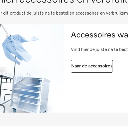
2828
i
r dit product de juiste na te bestellen accessoires en verbruiksm
i
i
water IP x4
i
Accessoires wa
i
ke accessoires
i
Vind hier de juiste na te bes
Naar de accessoires
volgens 2006/42/EG