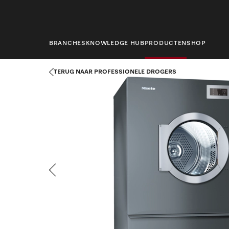
hoofdinhoud
BRANCHES
KNOWLEDGE HUB
PRODUCTEN
SHOP
Startpagina
Producten
Wasserijtechniek
Professionele drog
TERUG NAAR PROFESSIONELE DROGERS