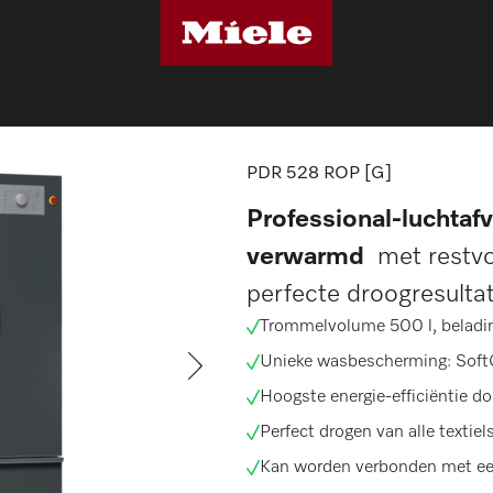
ers
PDR 528 ROP [G]
PDR 528 ROP [G]
Professional-luchtaf
verwarmd
met restvo
perfecte droogresulta
Trommelvolume 500 l,
beladi
Unieke wasbescherming:
Soft
Hoogste energie-efficiëntie d
Perfect drogen van alle textie
Kan worden verbonden met ee