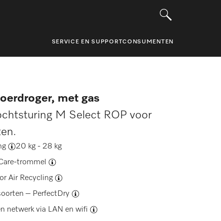
SERVICE EN SUPPORT
CONSUMENTEN
voerdroger, met gas
chtsturing M Select ROP voor
ten.
ng
20 kg - 28 kg
Care-trommel
oor
Air Recycling
lsoorten –
PerfectDry
n netwerk via
LAN en wifi