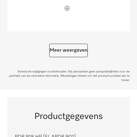
Meer weergeven
Technische wijzigingen voorbehouden. Wij aanvaarden geen aansprakelijkheid voor de
juistheid van de verstrekte informatie. Afbeeldingen dienen om het productvoordeel aan te
tonen.
Productgegevens
PDR 918 HP [EL APDR 901]