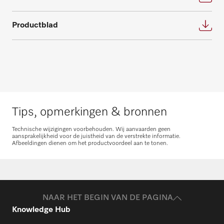
Onderdelen aanvragen
Productblad
Heeft u onderdelen voor uw producten
nodig? Meld het ons!
Onderdelen aanvragen
Tips, opmerkingen & bronnen
Technische wijzigingen voorbehouden. Wij aanvaarden geen
aansprakelijkheid voor de juistheid van de verstrekte informatie.
Afbeeldingen dienen om het productvoordeel aan te tonen.
NAAR HET BEGIN VAN DE PAGINA
Knowledge Hub