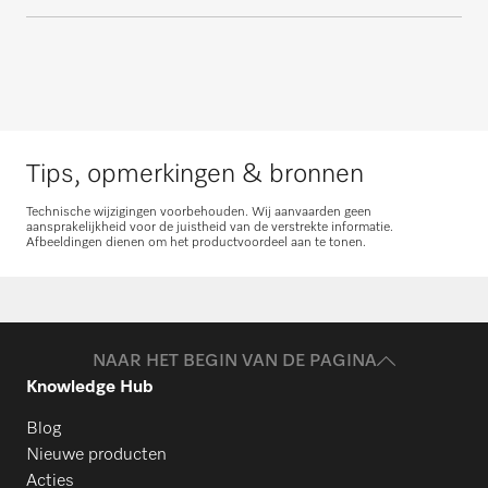
Onderdelen aanvragen
Tips, opmerkingen & bronnen
Technische wijzigingen voorbehouden. Wij aanvaarden geen
aansprakelijkheid voor de juistheid van de verstrekte informatie.
Afbeeldingen dienen om het productvoordeel aan te tonen.
NAAR HET BEGIN VAN DE PAGINA
Knowledge Hub
Blog
Nieuwe producten
Acties