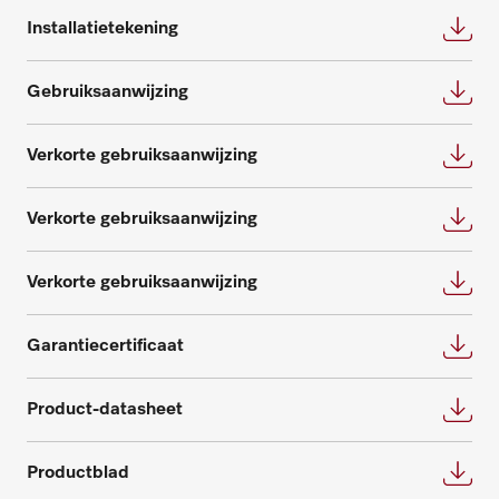
omtrent service- en onderhoudspakketten.
Installatietekening
Advies aanvragen
Neem contact met ons op
Gebruiksaanwijzing
Verkorte gebruiksaanwijzing
Verkorte gebruiksaanwijzing
Onderdelen aanvragen
Verkorte gebruiksaanwijzing
Heeft u onderdelen voor uw producten
nodig? Meld het ons!
Garantiecertificaat
Onderdelen aanvragen
Product-datasheet
Productblad