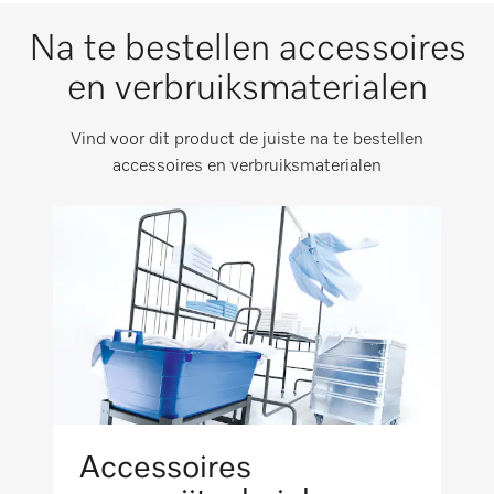
i
Na te bestellen accessoires
Nettogewicht in kg
CE
189
Wasgoedbak
en verbruiksmaterialen
i
Brutogewicht in kg
i
EAC
Vind voor dit product de juiste na te bestellen
214
Favoriet programma
accessoires en verbruiksmaterialen
i
Maximale vloerbelasting in N
WEEE
1890
Detectie verkeerde invoer
i
VDE-EMC
Luchtvering
i
RCM
Pauzefunctie
i
Bescherming tegen opspattend water IPX0
Accessoires
Hoge persdruk