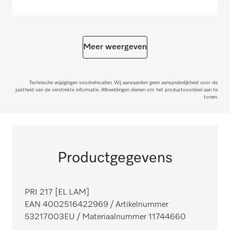
Meer weergeven
Technische wijzigingen voorbehouden. Wij aanvaarden geen aansprakelijkheid voor de
juistheid van de verstrekte informatie. Afbeeldingen dienen om het productvoordeel aan te
tonen.
Productgegevens
PRI 217 [EL LAM]
EAN 4002516422969
/ Artikelnummer
53217003EU
/ Materiaalnummer 11744660