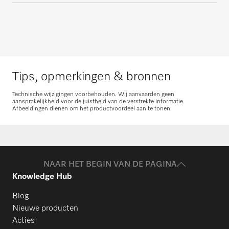
Tips, opmerkingen & bronnen
Technische wijzigingen voorbehouden. Wij aanvaarden geen
aansprakelijkheid voor de juistheid van de verstrekte informatie.
Afbeeldingen dienen om het productvoordeel aan te tonen.
NAAR HET BEGIN VAN DE PAGINA
Knowledge Hub
Blog
Nieuwe producten
Acties