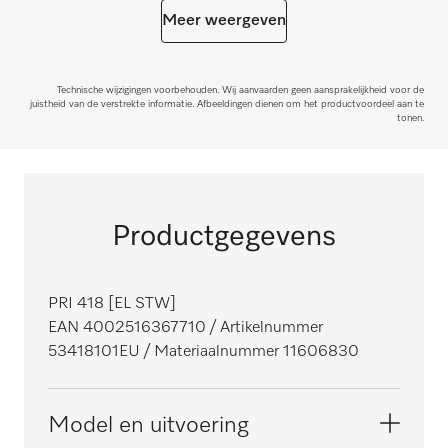
Meer weergeven
Technische wijzigingen voorbehouden. Wij aanvaarden geen aansprakelijkheid voor de
juistheid van de verstrekte informatie. Afbeeldingen dienen om het productvoordeel aan te
tonen.
Productgegevens
PRI 418 [EL STW]
EAN 4002516367710
/ Artikelnummer
53418101EU
/ Materiaalnummer 11606830
Model en uitvoering