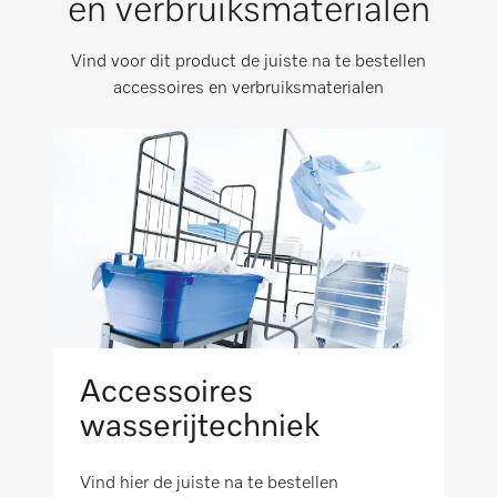
en verbruiksmaterialen
i
Brutogewicht in kg
i
WEEE
Vind voor dit product de juiste na te bestellen
430
Invoertafel
accessoires en verbruiksmaterialen
Maximale vloerbelasting in N
VDE-EMC
3460
Wasafwerpers
i
Bescherming tegen opspattend water IPX0
Wasgoedbak
i
Voldoet aan machinerichtlijn volgens
Terugvoer wasgoed (optie)
2006/42/EG
i
Accessoires
Kap (optie)
wasserijtechniek
i
Favoriet programma
Vind hier de juiste na te bestellen