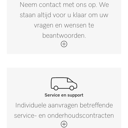
Neem contact met ons op. We
Onderhoudsset APRI 319 voor de mulde
staan altijd voor u klaar om uw
wordt meegeleverd
vragen en wensen te
i
beantwoorden.
Niet van het apparaat afhankelijke
accessoires
i
Service en support
Neem contact op met onze
Individuele aanvragen betreffende
experts.
service- en onderhoudscontracten
Mocht u vragen hebben of meer informatie
nodig hebben, neem dan contact met ons