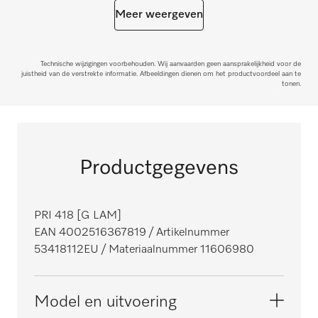
Meer weergeven
Technische wijzigingen voorbehouden. Wij aanvaarden geen aansprakelijkheid voor de
juistheid van de verstrekte informatie. Afbeeldingen dienen om het productvoordeel aan te
tonen.
Productgegevens
PRI 418 [G LAM]
EAN 4002516367819
/ Artikelnummer
53418112EU
/ Materiaalnummer 11606980
Model en uitvoering