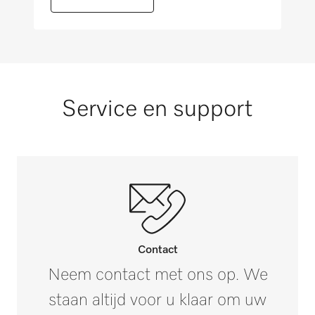
i
Detectie verkeerde invoer
i
Luchtvering
Service en support
i
Pauzefunctie
i
Hoge persdruk
Melding muldereiniging en waxen
Contact
i
Neem contact met ons op. We
Noodschakelaar
staan altijd voor u klaar om uw
i